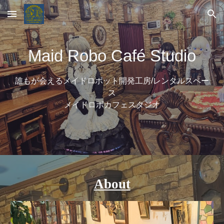
Skip to main content
Skip to navigation
Maid Robo Café Studio
誰もが会えるメイドロボット開発工房/レンタルスペー
ス
メイドロボカフェスタジオ
About